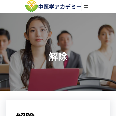
内
中医学アカデミー
容
を
ス
キ
ッ
解除
プ