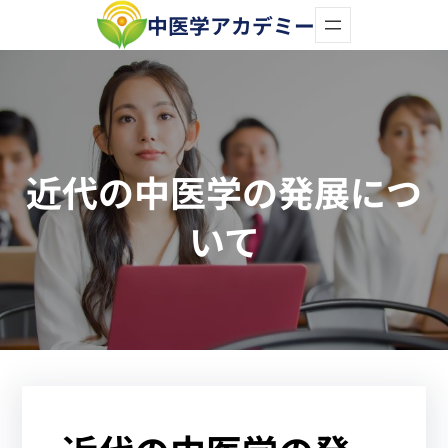
内
中医学アカデミー
容
を
ス
キ
近代の中医学の発展につ
ッ
プ
いて