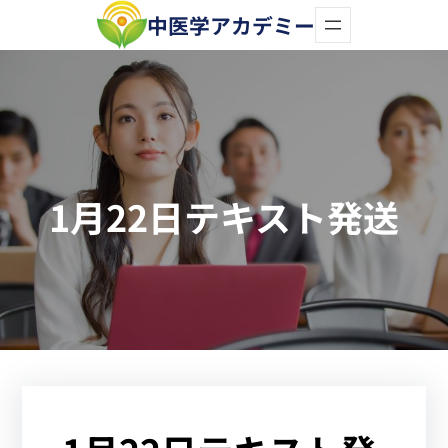
内
中医学アカデミー
容
を
ス
キ
ッ
1月22日テキスト発送
プ