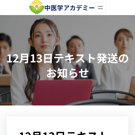
内
中医学アカデミー
容
を
ス
キ
12月13日テキスト発送の
ッ
プ
お知らせ