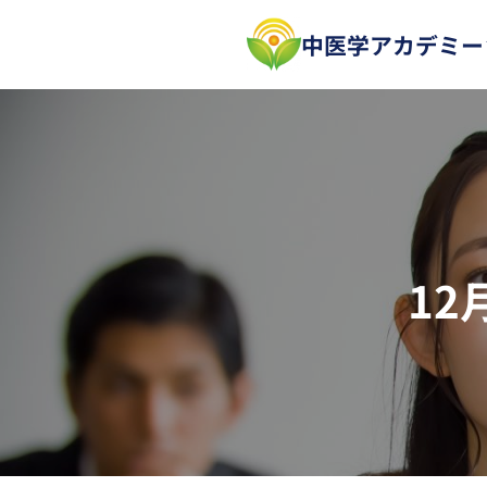
内
中医学アカデミー
容
を
ス
キ
ッ
プ
1