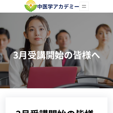
内
中医学アカデミー
容
を
ス
キ
ッ
3月受講開始の皆様へ
プ