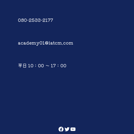
080-2533-2177
academy01@iatcm.com
平日 10：00 ～ 17：00
Facebook
Twitter
YouTube