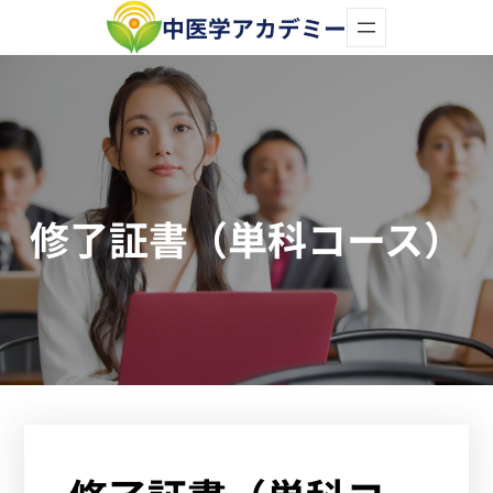
内
中医学アカデミー
容
を
ス
キ
ッ
修了証書（単科コース）
プ