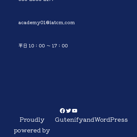
academy01@iatcm.com
平日 10：00 ～ 17：00
Facebook
Twitter
YouTube
Proudly
Gutenify
and
WordPress
powered by