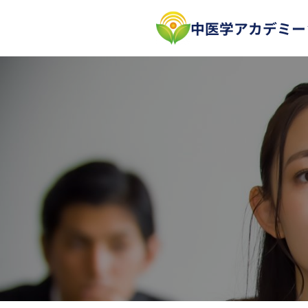
内
中医学アカデミー
容
を
ス
キ
ッ
プ