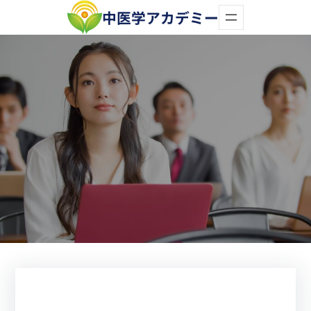
内
中医学アカデミー
容
を
ス
キ
ッ
プ