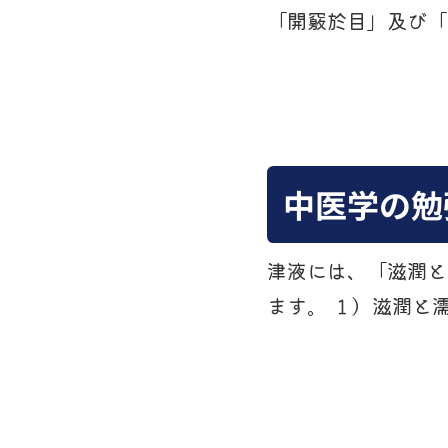
「開竅於目」及び「
中医学の勉
津液には、「滋潤と
ます。 １）滋潤と