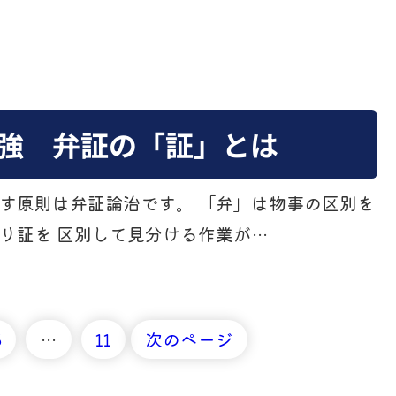
強 弁証の「証」とは
す原則は弁証論治です。 「弁」は物事の区別を
り証を 区別して見分ける作業が…
5
…
11
次のページ