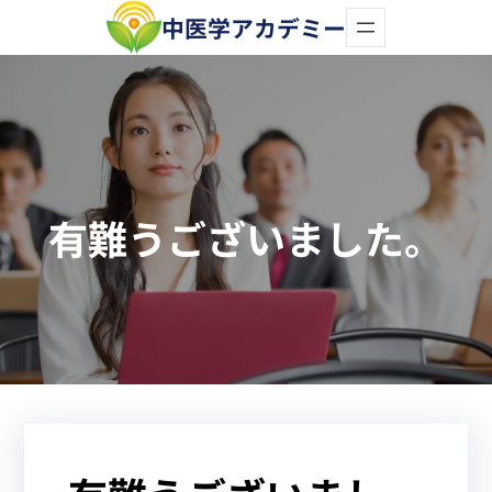
内
中医学アカデミー
容
を
ス
キ
ッ
有難うございました。
プ