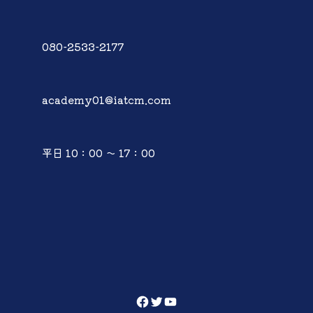
080-2533-2177
academy01@iatcm.com
平日 10：00 ～ 17：00
Facebook
Twitter
YouTube