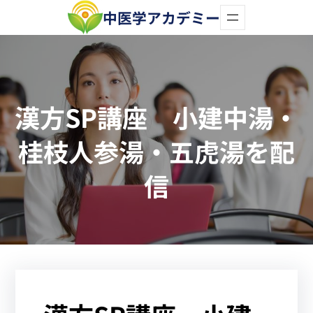
内
中医学アカデミー
容
を
ス
漢方SP講座 小建中湯・
キ
ッ
桂枝人参湯・五虎湯を配
プ
信