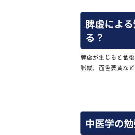
脾虚による
る？
脾虚が生じると食後
脈緩、面色萎黄など
中医学の勉